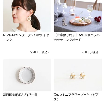
MSNOM/リングラタン/3way イヤ
【在庫限り終了】YARN/サクラの
リング
カッティングボード
5,900円(税込)
5,500円(税込)
Ouca/ミニフラワーブーケ（ピア
葛西国太郎/DAISY/6寸皿
ス）