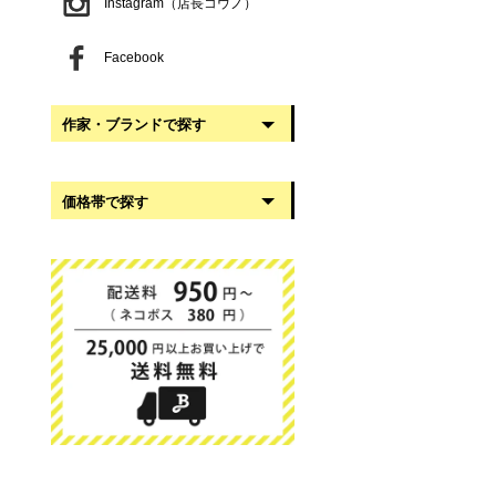
Instagram（店長コウノ）
Facebook
作家・ブランドで探す
阿部慎太朗
価格帯で探す
稲葉知子
うだまさし
999円以下
大館工芸社
1,000円〜2,999円
岡澤悦子
3,000円〜4,999円
我戸幹男商店
5,000円〜9,999円
葛西国太郎
10,000円以上
かわちせつこ
日下華子
高塚和則