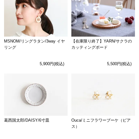
MSNOM/リングラタン/3way イヤ
【在庫限り終了】YARN/サクラの
リング
カッティングボード
5,900円(税込)
5,500円(税込)
Ouca/ミニフラワーブーケ（ピア
葛西国太郎/DAISY/6寸皿
ス）