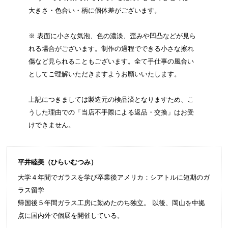
大きさ・色合い・柄に個体差がございます。
※ 表面に小さな気泡、色の濃淡、歪みや凹凸などが見ら
れる場合がございます。制作の過程でできる小さな擦れ
傷など見られることもございます。全て手仕事の風合い
としてご理解いただきますようお願いいたします。
上記につきましては製造元の検品済となりますため、こ
うした理由での「当店不手際による返品・交換」はお受
けできません。
平井睦美（ひらいむつみ）
大学４年間でガラスを学び卒業後アメリカ：シアトルに短期のガ
ラス留学
帰国後５年間ガラス工房に勤めたのち独立。 以後、岡山を中拠
点に国内外で個展を開催している。