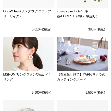
Ouca/Chain/リング/スクエア（フ
cozyca products/一筆
リーサイズ）
箋/FOREST（4柄×5枚綴り）
5,610円(税込)
385円(税込)
MSNOM/リングラタン/3way イヤ
【在庫限り終了】YARN/サクラの
リング
カッティングボード
5,900円(税込)
5,500円(税込)