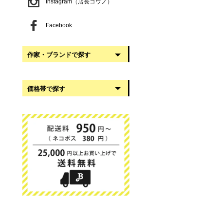
Instagram（店長コウノ）
Facebook
作家・ブランドで探す
阿部慎太朗
価格帯で探す
稲葉知子
うだまさし
999円以下
大館工芸社
1,000円〜2,999円
岡澤悦子
3,000円〜4,999円
我戸幹男商店
5,000円〜9,999円
葛西国太郎
10,000円以上
かわちせつこ
日下華子
高塚和則