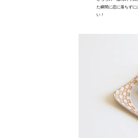
た瞬間に恋に落ちずに
い！