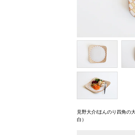
見野大介/ほんのり四角の
白）