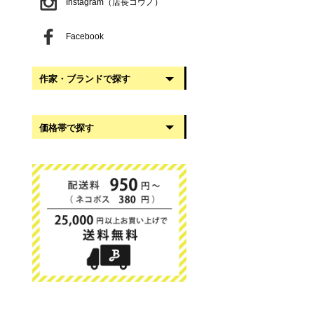
Instagram（店長コウノ）
Facebook
作家・ブランドで探す
阿部慎太朗
価格帯で探す
稲葉知子
うだまさし
999円以下
大館工芸社
1,000円〜2,999円
岡澤悦子
3,000円〜4,999円
我戸幹男商店
5,000円〜9,999円
葛西国太郎
10,000円以上
かわちせつこ
日下華子
高塚和則