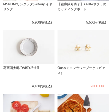
MSNOM/リングラタン/3way イヤ
【在庫限り終了】YARN/サクラの
リング
カッティングボード
5,900円(税込)
5,500円(税込)
Ouca/ミニフラワーブーケ（ピア
葛西国太郎/DAISY/6寸皿
ス）
SOLD OUT
4,180円(税込)