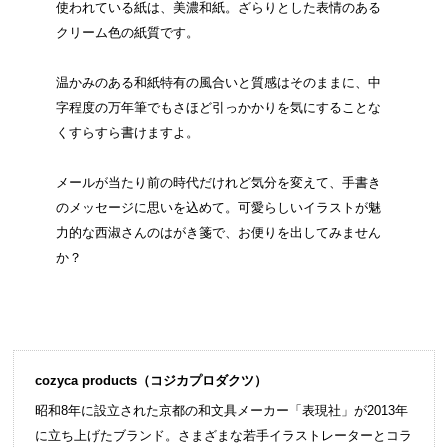
使われている紙は、美濃和紙。ざらりとした表情のある
クリーム色の紙質です。
温かみのある和紙特有の風合いと質感はそのままに、中
字程度の万年筆でもさほど引っかかりを気にすることな
くすらすら書けますよ。
メールが当たり前の時代だけれど気分を変えて、手書き
のメッセージに思いを込めて。可愛らしいイラストが魅
力的な西淑さんのはがき箋で、お便りを出してみません
か？
cozyca products（コジカプロダクツ）
昭和8年に設立された京都の和文具メーカー「表現社」が2013年
に立ち上げたブランド。さまざまな若手イラストレーターとコラ