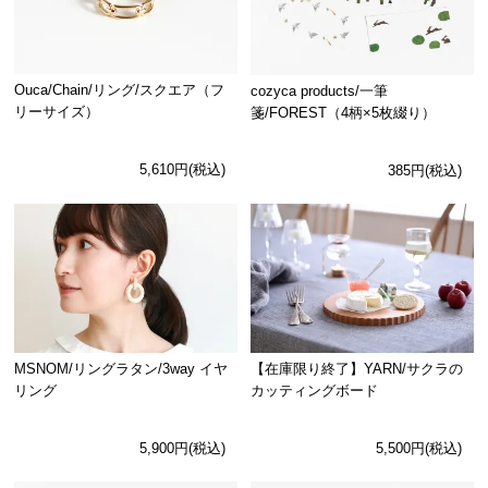
Ouca/Chain/リング/スクエア（フ
cozyca products/一筆
リーサイズ）
箋/FOREST（4柄×5枚綴り）
5,610円(税込)
385円(税込)
MSNOM/リングラタン/3way イヤ
【在庫限り終了】YARN/サクラの
リング
カッティングボード
5,900円(税込)
5,500円(税込)