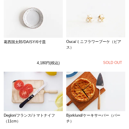
Ouca/ミニフラワーブーケ（ピア
葛西国太郎/DAISY/6寸皿
ス）
SOLD OUT
4,180円(税込)
Deglon/フランス/トマトナイフ
Bjorklund/ケーキサーバー（バー
（11cm）
チ）