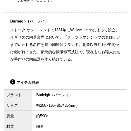
Burleigh（バーレイ）
ストーク オン トレントで1851年にWilliam Leighによって設立。
イギリスの陶器業界において、「クラフトマンシップの真髄」と
までいわれる名声を持つ陶磁器ブランド。創業以来約160年間受
け継がれてきた、伝統的な銅版転写技法で、現在もなお職人たち
が手作りの陶磁器を作り続けている。
アイテム詳細
ブランド
Burleigh（バーレイ）
サイズ
幅250×195×高さ25(mm)
質量
約590g
材質
陶器