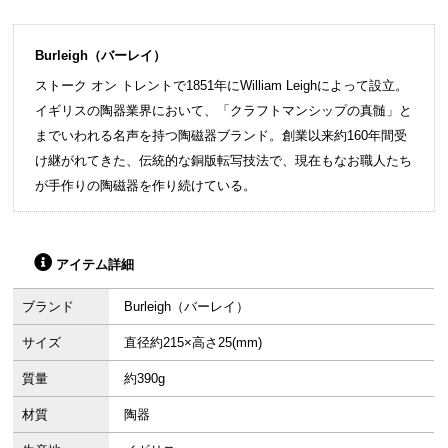
Burleigh（バーレイ）
ストーク オン トレントで1851年にWilliam Leighによって設立。
イギリスの陶器業界において、「クラフトマンシップの真髄」と
までいわれる名声を持つ陶磁器ブランド。創業以来約160年間受
け継がれてきた、伝統的な銅版転写技法で、現在もなお職人たち
が手作りの陶磁器を作り続けている。
アイテム詳細
ブランド
Burleigh（バーレイ）
サイズ
直径約215×高さ25(mm)
質量
約390g
材質
陶器