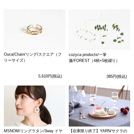
Ouca/Chain/リング/スクエア（フ
cozyca products/一筆
リーサイズ）
箋/FOREST（4柄×5枚綴り）
5,610円(税込)
385円(税込)
MSNOM/リングラタン/3way イヤ
【在庫限り終了】YARN/サクラの