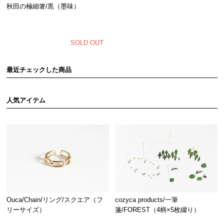
秋田の極細箸/黒（墨味）
SOLD OUT
最近チェックした商品
人気アイテム
Ouca/Chain/リング/スクエア（フ
cozyca products/一筆
リーサイズ）
箋/FOREST（4柄×5枚綴り）