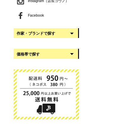
Instagram（店長コウノ）
Facebook
作家・ブランドで探す
阿部慎太朗
価格帯で探す
稲葉知子
うだまさし
999円以下
大館工芸社
1,000円〜2,999円
岡澤悦子
3,000円〜4,999円
我戸幹男商店
5,000円〜9,999円
葛西国太郎
10,000円以上
かわちせつこ
日下華子
高塚和則