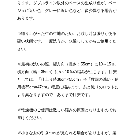
ります。ダブルライン以外のベースの生成り色が、ベー
ジュに近い色、グレーに近い色など、多少異なる場合が
あります。
※織り上がった生の生地のため、お渡し時は張りがある
硬い状態です。一度洗うか、水通ししてからご使用くだ
さい。
※最初の洗いの際、縦方向（長さ：55cm）に10～15％、
横方向（幅：35cm）に5～10％の縮みが生じます。目安
としては、「仕上り時38cm×55cm」⇒「数回の洗い・使
用後35cm×47cm」程度に縮みます。糸と織りのロットに
より異なりますので、あくまで目安です。
※乾燥機のご使用は激しい縮みの原因となりますのでお
避けください。
※小さな糸の引きつれが見られる場合がありますが、製