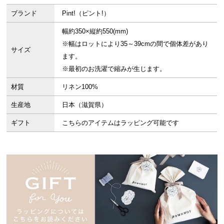
ブランド
Pint!（ピント!）
幅約350×縦約550(mm)
※幅はロットにより35～39cmの間で個体差があり
サイズ
ます。
※最初のお洗濯で縮みが生じます。
材質
リネン100%
生産地
日本（滋賀県）
ギフト
こちらのアイテムはラッピング可能です