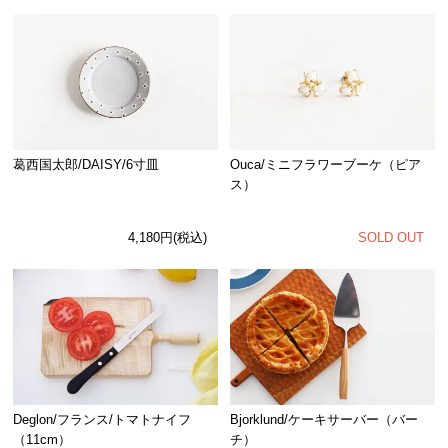
Ouca/ミニフラワーブーケ（ピア
葛西国太郎/DAISY/6寸皿
ス）
SOLD OUT
4,180円(税込)
Deglon/フランス/トマトナイフ
Bjorklund/ケーキサーバー（バー
（11cm）
チ）