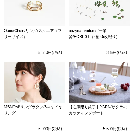
Ouca/Chain/リング/スクエア（フ
cozyca products/一筆
リーサイズ）
箋/FOREST（4柄×5枚綴り）
5,610円(税込)
385円(税込)
MSNOM/リングラタン/3way イヤ
【在庫限り終了】YARN/サクラの
リング
カッティングボード
5,900円(税込)
5,500円(税込)