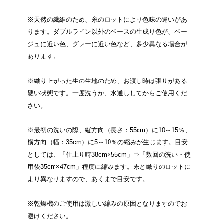
※天然の繊維のため、糸のロットにより色味の違いがあ
ります。ダブルライン以外のベースの生成り色が、ベー
ジュに近い色、グレーに近い色など、多少異なる場合が
あります。
※織り上がった生の生地のため、お渡し時は張りがある
硬い状態です。一度洗うか、水通ししてからご使用くだ
さい。
※最初の洗いの際、縦方向（長さ：55cm）に10～15％、
横方向（幅：35cm）に5～10％の縮みが生じます。目安
としては、「仕上り時38cm×55cm」⇒「数回の洗い・使
用後35cm×47cm」程度に縮みます。糸と織りのロットに
より異なりますので、あくまで目安です。
※乾燥機のご使用は激しい縮みの原因となりますのでお
避けください。