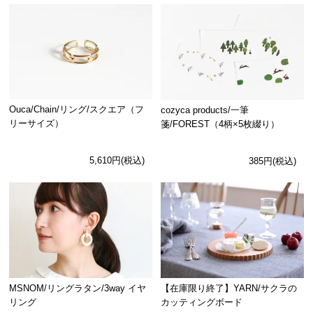
Ouca/Chain/リング/スクエア（フ
cozyca products/一筆
リーサイズ）
箋/FOREST（4柄×5枚綴り）
5,610円(税込)
385円(税込)
MSNOM/リングラタン/3way イヤ
【在庫限り終了】YARN/サクラの
リング
カッティングボード