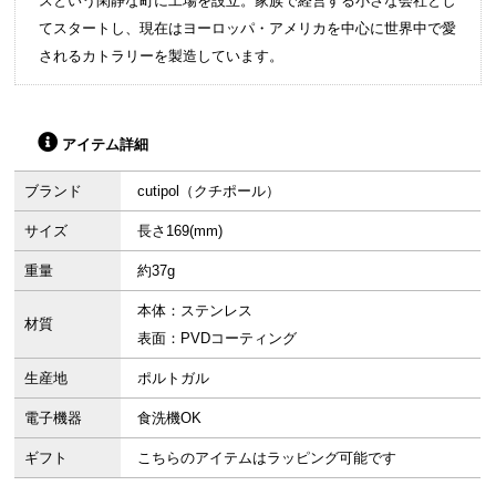
スという閑静な町に工場を設立。家族で経営する小さな会社とし
てスタートし、現在はヨーロッパ・アメリカを中心に世界中で愛
されるカトラリーを製造しています。
アイテム詳細
ブランド
cutipol（クチポール）
サイズ
長さ169(mm)
重量
約37g
本体：ステンレス
材質
表面：PVDコーティング
生産地
ポルトガル
電子機器
食洗機OK
ギフト
こちらのアイテムはラッピング可能です