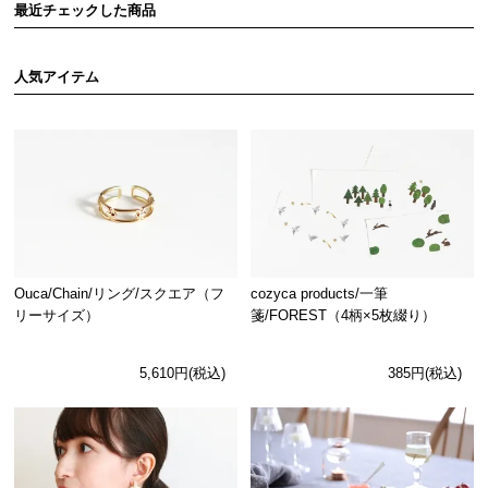
最近チェックした商品
人気アイテム
Ouca/Chain/リング/スクエア（フ
cozyca products/一筆
リーサイズ）
箋/FOREST（4柄×5枚綴り）
5,610円(税込)
385円(税込)