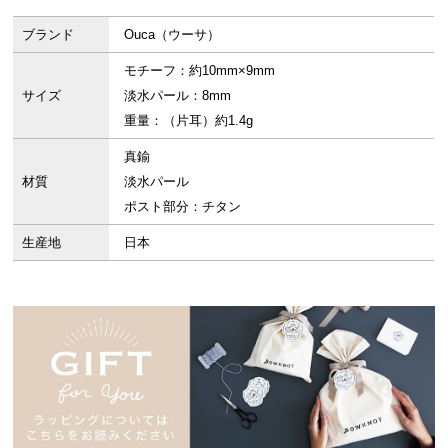
ブランド
Ouca（ウーサ）
モチーフ：約10mm×9mm
サイズ
淡水パール：8mm
重量：（片耳）約1.4g
真鍮
材質
淡水パール
ポスト部分：チタン
生産地
日本