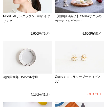
MSNOM/リングラタン/3way イヤ
【在庫限り終了】YARN/サクラの
リング
カッティングボード
5,900円(税込)
5,500円(税込)
Ouca/ミニフラワーブーケ（ピア
葛西国太郎/DAISY/6寸皿
ス）
SOLD OUT
4,180円(税込)