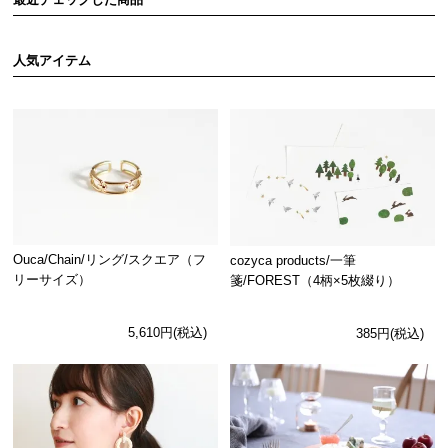
人気アイテム
Ouca/Chain/リング/スクエア（フ
cozyca products/一筆
リーサイズ）
箋/FOREST（4柄×5枚綴り）
5,610円(税込)
385円(税込)