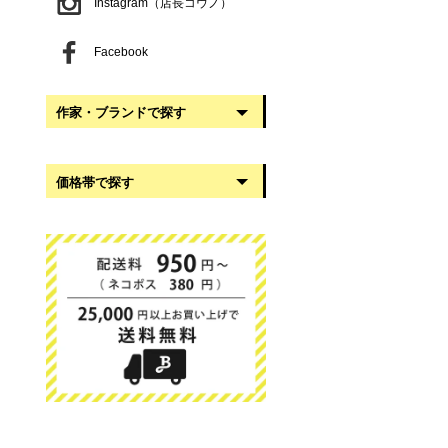
Instagram（店長コウノ）
Facebook
作家・ブランドで探す
阿部慎太朗
価格帯で探す
稲葉知子
うだまさし
999円以下
大館工芸社
1,000円〜2,999円
岡澤悦子
3,000円〜4,999円
我戸幹男商店
5,000円〜9,999円
葛西国太郎
10,000円以上
かわちせつこ
日下華子
高塚和則