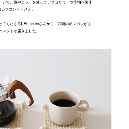
ージで、籐やニットを使ってアクセサリーや小物を製作
tée（レフロンテ）さん。
くださるL’Effrontéeさんから、四隅のポンポンがさ
のマットが届きました。