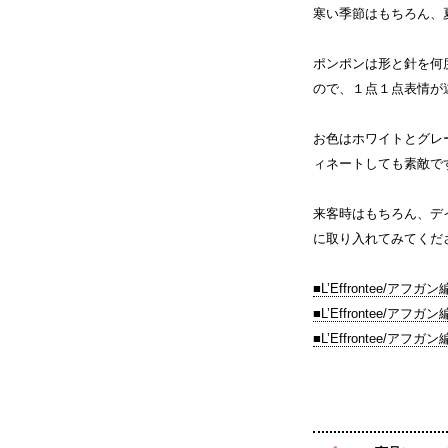
寒い季節はもちろん、
ポンポンは形と針を何
ので、１点１点表情が
お色はホワイトとグレ
ィネートしても素敵で
来客時はもちろん、デ
に取り入れてみてくだ
■L’Effrontee/
■L’Effrontee/
■L’Effrontee/