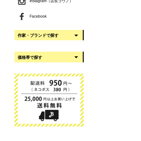
Instagram（店長コウノ）
Facebook
作家・ブランドで探す
阿部慎太朗
価格帯で探す
稲葉知子
うだまさし
999円以下
大館工芸社
1,000円〜2,999円
岡澤悦子
3,000円〜4,999円
我戸幹男商店
5,000円〜9,999円
葛西国太郎
10,000円以上
かわちせつこ
日下華子
高塚和則