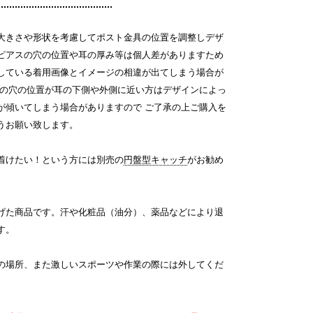
大きさや形状を考慮してポスト金具の位置を調整しデザ
ピアスの穴の位置や耳の厚み等は個人差がありますため
している着用画像とイメージの相違が出てしまう場合が
スの穴の位置が耳の下側や外側に近い方はデザインによっ
が傾いてしまう場合がありますので ご了承の上ご購入を
うお願い致します。
着けたい！という方には別売の
円盤型キャッチ
がお勧め
げた商品です。汗や化粧品（油分）、薬品などにより退
す。
の場所、また激しいスポーツや作業の際には外してくだ