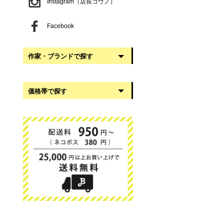
Instagram（店長コウノ）
Facebook
作家・ブランドで探す
阿部慎太朗
価格帯で探す
稲葉知子
うだまさし
999円以下
大館工芸社
1,000円〜2,999円
岡澤悦子
3,000円〜4,999円
我戸幹男商店
5,000円〜9,999円
葛西国太郎
10,000円以上
かわちせつこ
日下華子
高塚和則