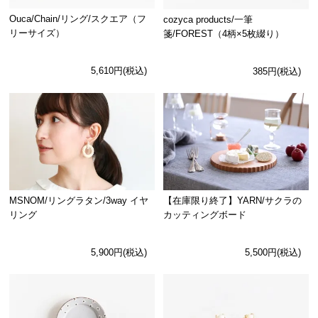
Ouca/Chain/リング/スクエア（フ
cozyca products/一筆
リーサイズ）
箋/FOREST（4柄×5枚綴り）
5,610円(税込)
385円(税込)
MSNOM/リングラタン/3way イヤ
【在庫限り終了】YARN/サクラの
リング
カッティングボード
5,900円(税込)
5,500円(税込)