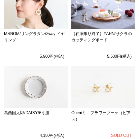
MSNOM/リングラタン/3way イヤ
【在庫限り終了】YARN/サクラの
リング
カッティングボード
5,900円(税込)
5,500円(税込)
Ouca/ミニフラワーブーケ（ピア
葛西国太郎/DAISY/6寸皿
ス）
SOLD OUT
4,180円(税込)