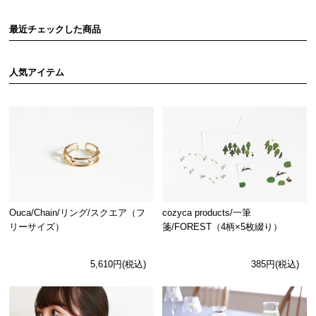
最近チェックした商品
人気アイテム
Ouca/Chain/リング/スクエア（フ
cozyca products/一筆
リーサイズ）
箋/FOREST（4柄×5枚綴り）
5,610円(税込)
385円(税込)