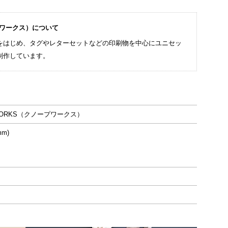
プワークス）について
をはじめ、タグやレターセットなどの印刷物を中心にユニセッ
制作しています。
WORKS（クノープワークス）
×182(mm)
5サイズ