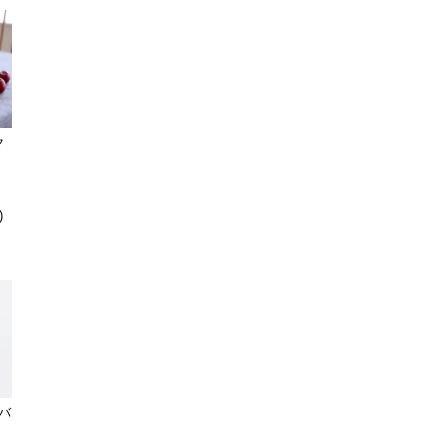
Ouca
PIA WALLEN
Pint!
PORVASAL
Price&Kensington
ク
Petit Etoile
Rimout
)
RUNI
ririi
STANDARD SUPPLY
su-nao home 松本圭嗣
Tempo Drop
TESHIKI 手式
Toni Saikkonen
（バ
VOIRY