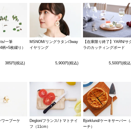
ucts/一筆
MSNOM/リングラタン/3way
【在庫限り終了】YARN/サ
（4柄×5枚綴り）
イヤリング
ラのカッティングボード
385円(税込)
5,900円(税込)
5,500円(税込
フラワーブーケ
Deglon/フランス/トマトナイ
Bjorklund/ケーキサーバー
フ（11cm）
ーチ）