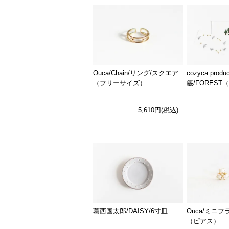
Ouca/Chain/リング/スクエア
cozyca prod
（フリーサイズ）
箋/FOREST
5,610円(税込)
Ouca/ミニ
葛西国太郎/DAISY/6寸皿
（ピアス）