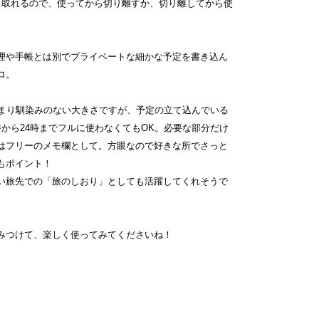
り取れるので、使ってから切り離すか、切り離してから使
。
理や手帳とは別でプライベートな細かな予定を書き込ん
ロ。
はあまり馴染みのない大きさですが、予定の立て込んでいる
時から24時までフルに使わなくてもOK。必要な部分だけ
はフリーのメモ欄として。方眼なので好きな所でさっと
もポイント！
い旅先での「旅のしおり」としても活躍してくれそうで
みつけて、楽しく使ってみてくださいね！