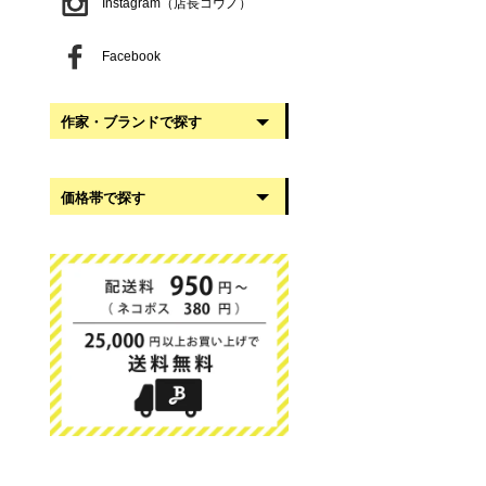
Instagram（店長コウノ）
Facebook
作家・ブランドで探す
阿部慎太朗
価格帯で探す
稲葉知子
うだまさし
999円以下
大館工芸社
1,000円〜2,999円
岡澤悦子
3,000円〜4,999円
我戸幹男商店
5,000円〜9,999円
葛西国太郎
10,000円以上
かわちせつこ
日下華子
高塚和則