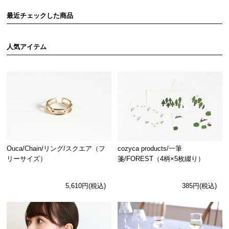
最近チェックした商品
人気アイテム
Ouca/Chain/リング/スクエア（フ
cozyca products/一筆
リーサイズ）
箋/FOREST（4柄×5枚綴り）
5,610円(税込)
385円(税込)