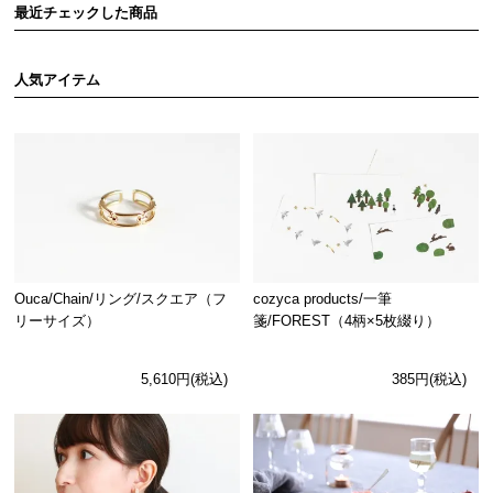
最近チェックした商品
人気アイテム
Ouca/Chain/リング/スクエア（フ
cozyca products/一筆
リーサイズ）
箋/FOREST（4柄×5枚綴り）
5,610円(税込)
385円(税込)