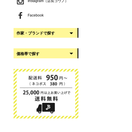
Instagram（店長コウノ）
Facebook
作家・ブランドで探す
阿部慎太朗
価格帯で探す
稲葉知子
うだまさし
999円以下
大館工芸社
1,000円〜2,999円
岡澤悦子
3,000円〜4,999円
我戸幹男商店
5,000円〜9,999円
葛西国太郎
10,000円以上
かわちせつこ
日下華子
高塚和則