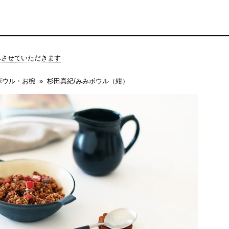
休みさせていただきます
ボウル・お椀
杉田真紀/みみボウル（紺）