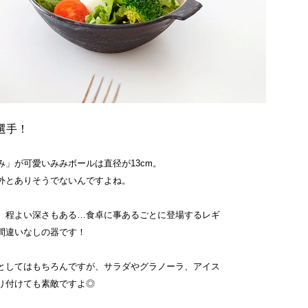
選手！
み」が可愛いみみボールは直径が13cm。
外とありそうでないんですよね。
、程よい深さもある…食卓に事あるごとに登場するレギ
間違いなしの器です！
としてはもちろんですが、サラダやグラノーラ、アイス
り付けても素敵ですよ◎