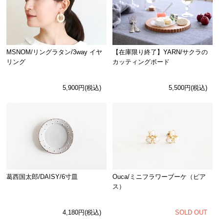
MSNOM/リングラタン/3way イヤ
【在庫限り終了】YARN/サクラの
リング
カッティングボード
5,900円(税込)
5,500円(税込)
Ouca/ミニフラワーブーケ（ピア
葛西国太郎/DAISY/6寸皿
ス）
SOLD OUT
4,180円(税込)