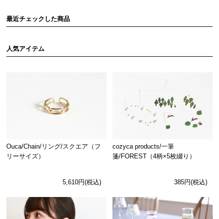
最近チェックした商品
人気アイテム
Ouca/Chain/リング/スクエア（フ
cozyca products/一筆
リーサイズ）
箋/FOREST（4柄×5枚綴り）
5,610円(税込)
385円(税込)