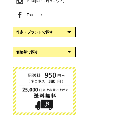
Instagram（店長コウノ）
Facebook
作家・ブランドで探す
阿部慎太朗
価格帯で探す
稲葉知子
うだまさし
999円以下
大館工芸社
1,000円〜2,999円
岡澤悦子
3,000円〜4,999円
我戸幹男商店
5,000円〜9,999円
葛西国太郎
10,000円以上
かわちせつこ
日下華子
高塚和則