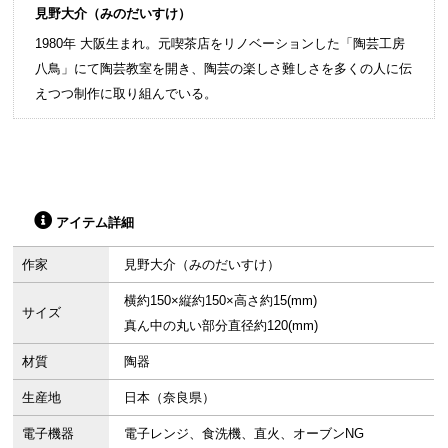
見野大介（みのだいすけ）
1980年 大阪生まれ。元喫茶店をリノベーションした「陶芸工房
八鳥」にて陶芸教室を開き、陶芸の楽しさ難しさを多くの人に伝
えつつ制作に取り組んでいる。
アイテム詳細
作家
見野大介（みのだいすけ）
横約150×縦約150×高さ約15(mm)
サイズ
真ん中の丸い部分直径約120(mm)
材質
陶器
生産地
日本（奈良県）
電子機器
電子レンジ、食洗機、直火、オーブンNG