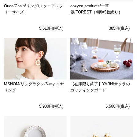
Ouca/Chain/リング/スクエア（フ
cozyca products/一筆
リーサイズ）
箋/FOREST（4柄×5枚綴り）
5,610円(税込)
385円(税込)
MSNOM/リングラタン/3way イヤ
【在庫限り終了】YARN/サクラの
リング
カッティングボード
5,900円(税込)
5,500円(税込)