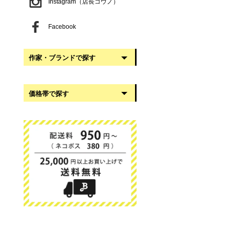
Instagram（店長コウノ）
Facebook
作家・ブランドで探す
阿部慎太朗
価格帯で探す
稲葉知子
うだまさし
999円以下
大館工芸社
1,000円〜2,999円
岡澤悦子
3,000円〜4,999円
我戸幹男商店
5,000円〜9,999円
葛西国太郎
10,000円以上
かわちせつこ
日下華子
高塚和則