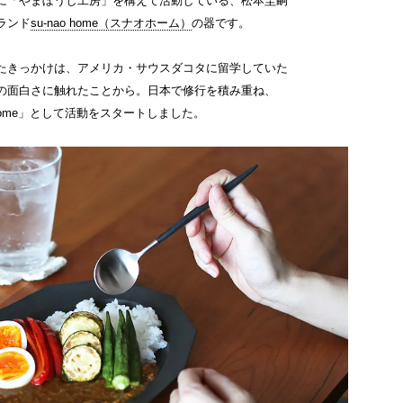
に「やまぼうし工房」を構えて活動している、松本圭嗣
ランド
su-nao home（スナオホーム）
の器です。
たきっかけは、アメリカ・サウスダコタに留学していた
の面白さに触れたことから。日本で修行を積み重ね、
o home」として活動をスタートしました。