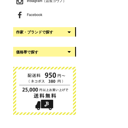
Instagram（店長コウノ）
Facebook
作家・ブランドで探す
阿部慎太朗
価格帯で探す
稲葉知子
うだまさし
999円以下
大館工芸社
1,000円〜2,999円
岡澤悦子
3,000円〜4,999円
我戸幹男商店
5,000円〜9,999円
葛西国太郎
10,000円以上
かわちせつこ
日下華子
高塚和則