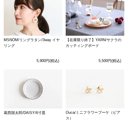
MSNOM/リングラタン/3way イヤ
【在庫限り終了】YARN/サクラの
リング
カッティングボード
5,900円(税込)
5,500円(税込)
Ouca/ミニフラワーブーケ（ピア
葛西国太郎/DAISY/6寸皿
ス）