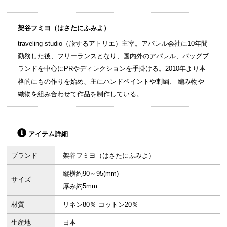
架谷フミヨ（はさたにふみよ）
traveling studio（旅するアトリエ）主宰。アパレル会社に10年間
勤務した後、フリーランスとなり、国内外のアパレル、バッグブ
ランドを中心にPRやディレクションを手掛ける。2010年より本
格的にもの作りを始め、主にハンドペイントや刺繍、 編み物や
織物を組み合わせて作品を制作している。
アイテム詳細
ブランド
架谷フミヨ（はさたにふみよ）
縦横約90～95(mm)
サイズ
厚み約5mm
材質
リネン80％ コットン20％
生産地
日本