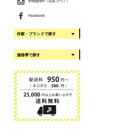
Instagram（店長コウノ）
Facebook
作家・ブランドで探す
阿部慎太朗
価格帯で探す
稲葉知子
うだまさし
999円以下
大館工芸社
1,000円〜2,999円
岡澤悦子
3,000円〜4,999円
我戸幹男商店
5,000円〜9,999円
葛西国太郎
10,000円以上
かわちせつこ
日下華子
高塚和則