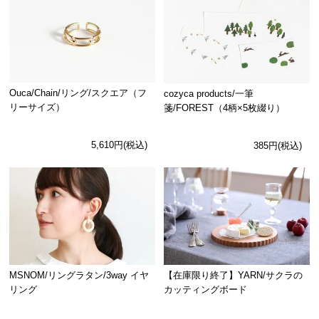
Ouca/Chain/リング/スクエア（フ
cozyca products/一筆
リーサイズ）
箋/FOREST（4柄×5枚綴り）
5,610円(税込)
385円(税込)
MSNOM/リングラタン/3way イヤ
【在庫限り終了】YARN/サクラの
リング
カッティングボード