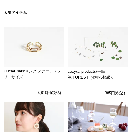
人気アイテム
Ouca/Chain/リング/スクエア（フ
cozyca products/一筆
リーサイズ）
箋/FOREST（4柄×5枚綴り）
5,610円(税込)
385円(税込)