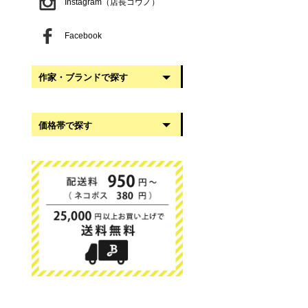
Instagram（店長コウノ）
Facebook
作家・ブランドで探す
阿部慎太朗
価格帯で探す
稲葉知子
うだまさし
999円以下
大館工芸社
1,000円〜2,999円
岡澤悦子
3,000円〜4,999円
我戸幹男商店
5,000円〜9,999円
葛西国太郎
10,000円以上
かわちせつこ
日下華子
高塚和則