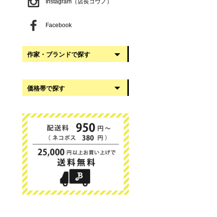
Instagram（店長コウノ）
Facebook
作家・ブランドで探す
阿部慎太朗
価格帯で探す
稲葉知子
うだまさし
999円以下
大館工芸社
1,000円〜2,999円
岡澤悦子
3,000円〜4,999円
我戸幹男商店
5,000円〜9,999円
葛西国太郎
10,000円以上
かわちせつこ
日下華子
高塚和則