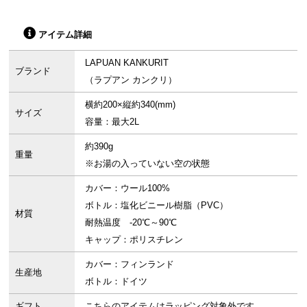
アイテム詳細
LAPUAN KANKURIT
ブランド
（ラプアン カンクリ）
横約200×縦約340(mm)
サイズ
容量：最大2L
約390g
重量
※お湯の入っていない空の状態
カバー：ウール100%
ボトル：塩化ビニール樹脂（PVC）
材質
耐熱温度 -20℃～90℃
キャップ：ポリスチレン
カバー：フィンランド
生産地
ボトル：ドイツ
ギフト
こちらのアイテムはラッピング対象外です