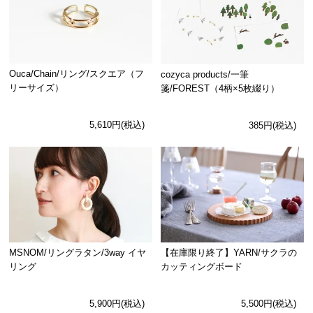
Ouca/Chain/リング/スクエア（フ
cozyca products/一筆
リーサイズ）
箋/FOREST（4柄×5枚綴り）
5,610円(税込)
385円(税込)
MSNOM/リングラタン/3way イヤ
【在庫限り終了】YARN/サクラの
リング
カッティングボード
5,900円(税込)
5,500円(税込)