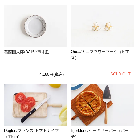
Ouca/ミニフラワーブーケ（ピア
葛西国太郎/DAISY/6寸皿
ス）
SOLD OUT
4,180円(税込)
Deglon/フランス/トマトナイフ
Bjorklund/ケーキサーバー（バー
（11cm）
チ）