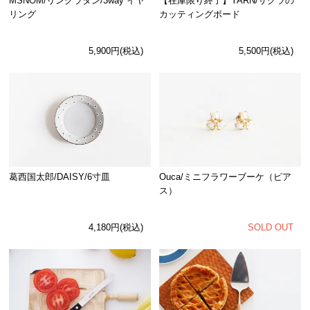
MSNOM/リングラタン/3way イヤ
【在庫限り終了】YARN/サクラの
リング
カッティングボード
5,900円(税込)
5,500円(税込)
Ouca/ミニフラワーブーケ（ピア
葛西国太郎/DAISY/6寸皿
ス）
SOLD OUT
4,180円(税込)