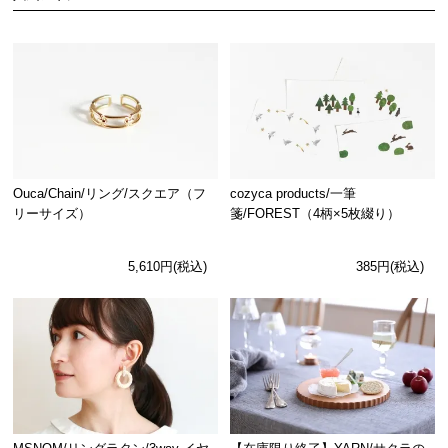
Ouca/Chain/リング/スクエア（フ
cozyca products/一筆
リーサイズ）
箋/FOREST（4柄×5枚綴り）
5,610円(税込)
385円(税込)