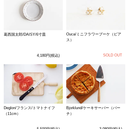
Ouca/ミニフラワーブーケ（ピア
葛西国太郎/DAISY/6寸皿
ス）
SOLD OUT
4,180円(税込)
Deglon/フランス/トマトナイフ
Bjorklund/ケーキサーバー（バー
（11cm）
チ）
5,500円(税込)
3,080円(税込)