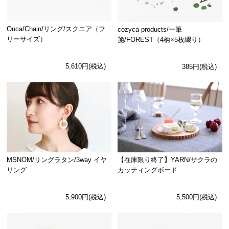
Ouca/Chain/リング/スクエア（フ
cozyca products/一筆
リーサイズ）
箋/FOREST（4柄×5枚綴り）
5,610円(税込)
385円(税込)
MSNOM/リングラタン/3way イヤ
【在庫限り終了】YARN/サクラの
リング
カッティングボード
5,900円(税込)
5,500円(税込)