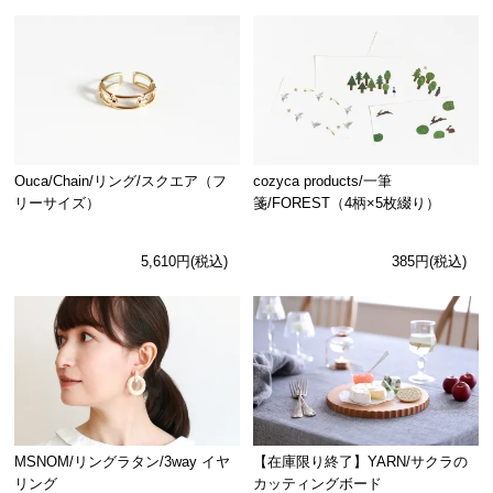
Ouca/Chain/リング/スクエア（フ
cozyca products/一筆
リーサイズ）
箋/FOREST（4柄×5枚綴り）
5,610円(税込)
385円(税込)
MSNOM/リングラタン/3way イヤ
【在庫限り終了】YARN/サクラの
リング
カッティングボード